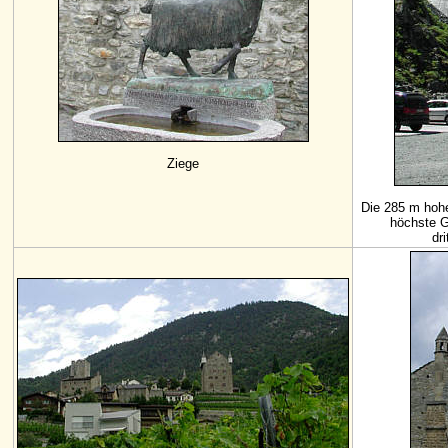
Ziege
Die 285 m ho
höchste 
dr