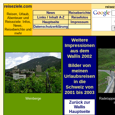
reiseziele.com
reise
News
Reiseberichte
Reisen, Urlaub,
Links
/
Inhalt A-Z
Reisefotos
Abenteuer und
Reiseziele: Infos,
Hauptseite
Impressum
News,
Datenschutzerklärung
Reiseberichte und
mehr
Weitere
Impressionen
aus dem
Wallis 2002
Bilder von
meinen
Urlaubsreisen
in die
Schweiz von
2001 bis 2003
Weinberge
Radetappe
Zurück zur
Wallis
Hauptseite