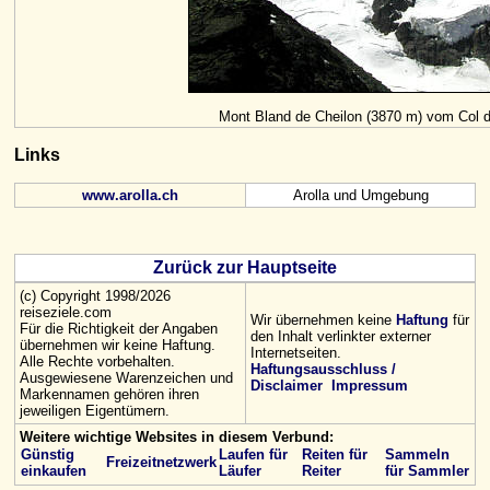
Mont Bland de Cheilon (3870 m) vom Col 
Links
www.arolla.ch
Arolla und Umgebung
Zurück zur Hauptseite
(c) Copyright 1998/2026
reiseziele.com
Wir übernehmen keine
Haftung
für
Für die Richtigkeit der Angaben
den Inhalt verlinkter externer
übernehmen wir keine Haftung.
Internetseiten.
Alle Rechte vorbehalten.
Haftungsausschluss /
Ausgewiesene Warenzeichen und
Disclaimer
Impressum
Markennamen gehören ihren
jeweiligen Eigentümern.
Weitere wichtige Websites in diesem Verbund:
Günstig
Laufen für
Reiten für
Sammeln
Freizeitnetzwerk
einkaufen
Läufer
Reiter
für Sammler