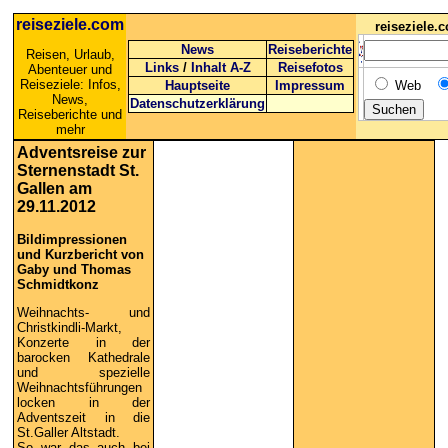
reiseziele.com
reiseziele
News
Reiseberichte
Reisen, Urlaub,
Links
/
Inhalt A-Z
Reisefotos
Abenteuer und
Reiseziele: Infos,
Hauptseite
Impressum
Web
News,
Datenschutzerklärung
Reiseberichte und
mehr
Adventsreise zur
Sternenstadt St.
Gallen am
29.11.2012
Bildimpressionen
und Kurzbericht von
Gaby und Thomas
Schmidtkonz
Weihnachts- und
Christkindli-Markt,
Konzerte in der
barocken Kathedrale
und spezielle
Weihnachtsführungen
locken in der
Adventszeit in die
St.Galler Altstadt.
So war das auch bei