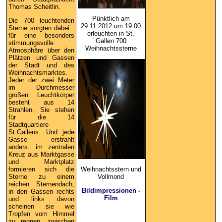
Thomas Scheitlin.
Pünktlich am
Die 700 leuchtenden
29.11.2012 um 19:00
Sterne sorgten dabei
erleuchten in St.
für eine besonders
Gallen 700
stimmungsvolle
Weihnachtssterne
Atmosphäre über den
Plätzen und Gassen
der Stadt und des
Weihnachtsmarktes.
Jeder der zwei Meter
im Durchmesser
großen Leuchtkörper
besteht aus 14
Strahlen. Sie stehen
für die 14
Stadtquartiere
St.Gallens. Und jede
Gasse erstrahlt
anders: im zentralen
Kreuz aus Marktgasse
und Marktplatz
Weihnachtsstern und
formieren sich die
Vollmond
Sterne zu einem
reichen Sternendach,
Bildimpressionen
-
in den Gassen rechts
Film
und links davon
scheinen sie wie
Tropfen vom Himmel
zu regnen, zwischen