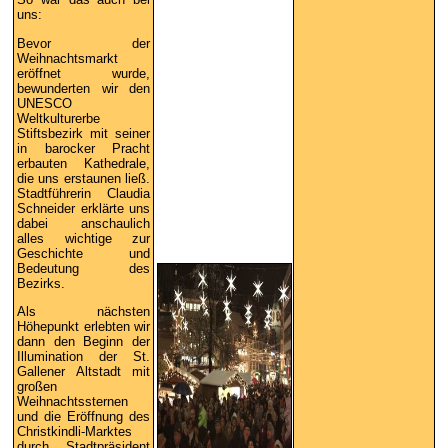
uns:
Bevor der
Weihnachtsmarkt
eröffnet wurde,
bewunderten wir den
UNESCO
Weltkulturerbe
Stiftsbezirk mit seiner
in barocker Pracht
erbauten Kathedrale,
die uns erstaunen ließ.
Stadtführerin Claudia
Schneider erklärte uns
dabei anschaulich
alles wichtige zur
Geschichte und
Bedeutung des
Bezirks.
Als nächsten
Höhepunkt erlebten wir
dann den Beginn der
Illumination der St.
Gallener Altstadt mit
großen
Weihnachtssternen
und die Eröffnung des
Christkindli-Marktes
durch Stadtpräsident