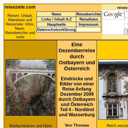
reiseziele.com
reise
News
Reiseberichte
Reisen, Urlaub,
Links
/
Inhalt A-Z
Reisefotos
Abenteuer und
Reiseziele: Infos,
Hauptseite
Impressum
News,
Datenschutzerklärung
Reiseberichte und
mehr
Eine
Dezemberreise
durch
Ostbayern und
Österreich
Eindrücke und
Bilder von einer
Reise Anfang
Dezember 2009
durch Ostbayern
und Österreich
Teil 4 - Nordtirol
und Wasserburg
Von Thomas
Reich verzie
Weißachklamm und Hohe