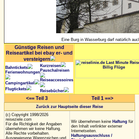
Eine Burg in Wasserburg darf natürlich auch
Günstige Reisen und
Reiseartikel bei ebay er- und
versteigern
Kurzreisen
Bahntickets
Pauschalreisen
Ferienwohnungen
Reiseaccessoires
Campingartikel
Flugtickets
Reisebücher
<== Teil 3
Teil 1 ==>
Zurück zur Hauptseite dieser Reise
(c) Copyright 1998/2026
reiseziele.com
Wir übernehmen keine
Haftung
für
Für die Richtigkeit der Angaben
den Inhalt verlinkter externer
übernehmen wir keine Haftung.
Internetseiten.
Alle Rechte vorbehalten.
Haftungsausschluss /
Ausgewiesene Warenzeichen und