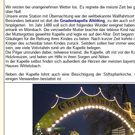
Wir reisten bei unangenehmen Wetter los. Es regnete die meiste Zeit bei 
über Null.
Unsere erste Station mit Übernachtung war der weltbekannte Wallfahrtsor
Besonders bekannt ist dort die
Gnadenkapelle Altötting
, zu der auch sc
hinpilgerten. Im Jahr 1489 soll sich dort folgendes Wunder ereignet haben
ertrank im Mörnbach. Die verzweifelte Mutter brachte das leblose Kind nac
der Muttergottes geweihte Kapelle und legte es auf den Altar. Dort begann
Gläubigen für die Rettung ihres Kindes zu beten. Nach kurzer Zeit kehrte 
Körper des scheinbar toten Kindes zurück. Seitdem sollen hier immer wi
sein, wie viele Votivtafeln rund um die Kapelle belegen.
Die Pilger umrunden dabei, teilweise kniend, die Kapelle, oft mit vor der K
Holzkreuzen, und beten um Hilfe in ihren Sorgen und Nöten.
In der Kapelle selbst finden sich außerdem die Herzen der meisten bayer
Hauses Wittelsbach.
Neben der Kapelle lohnt auch eine Besichtigung der Stiftspfarrkirche
einigen Verwandten bestattet ist.