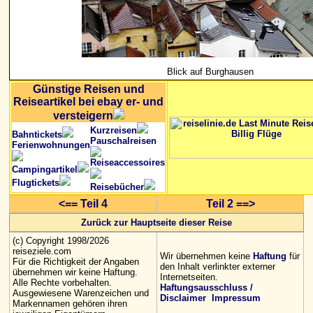
Blick auf Burghausen
Günstige Reisen und
Reiseartikel bei ebay er- und
versteigern
Kurzreisen
Bahntickets
Pauschalreisen
Ferienwohnungen
Reiseaccessoires
Campingartikel
Flugtickets
Reisebücher
<== Teil 4
Teil 2 ==>
Zurück zur Hauptseite dieser Reise
(c) Copyright 1998/2026
reiseziele.com
Wir übernehmen keine
Haftung
für
Für die Richtigkeit der Angaben
den Inhalt verlinkter externer
übernehmen wir keine Haftung.
Internetseiten.
Alle Rechte vorbehalten.
Haftungsausschluss /
Ausgewiesene Warenzeichen und
Disclaimer
Impressum
Markennamen gehören ihren