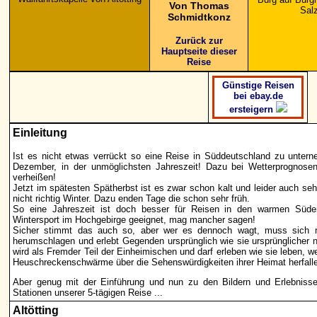
Von Thomas
Sal
Schmidtkonz
Zurück zur
Hauptseite dieser
Reise
Günstige Reisen
bei ebay.de
ersteigern
Einleitung
Ist es nicht etwas verrückt so eine Reise in Süddeutschland zu unte
Dezember, in der unmöglichsten Jahreszeit! Dazu bei Wetterprognosen
verheißen!
Jetzt im spätesten Spätherbst ist es zwar schon kalt und leider auch se
nicht richtig Winter. Dazu enden Tage die schon sehr früh.
So eine Jahreszeit ist doch besser für Reisen in den warmen Süde
Wintersport im Hochgebirge geeignet, mag mancher sagen!
Sicher stimmt das auch so, aber wer es dennoch wagt, muss sich 
herumschlagen und erlebt Gegenden ursprünglich wie sie ursprünglicher 
wird als Fremder Teil der Einheimischen und darf erleben wie sie leben, 
Heuschreckenschwärme über die Sehenswürdigkeiten ihrer Heimat herfall
Aber genug mit der Einführung und nun zu den Bildern und Erlebniss
Stationen unserer 5-tägigen Reise ...
Altötting