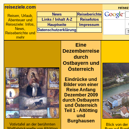
reiseziele.com
reise
News
Reiseberichte
Reisen, Urlaub,
Links
/
Inhalt A-Z
Reisefotos
Abenteuer und
Reiseziele: Infos,
Hauptseite
Impressum
News,
Datenschutzerklärung
Reiseberichte und
mehr
Eine
Dezemberreise
durch
Ostbayern und
Österreich
Eindrücke und
Bilder von einer
Reise Anfang
Dezember 2009
durch Ostbayern
und Österreich
Teil 1 - Altötting
und
Burghausen
Votivtafel an der berühmten
Blick von der
Wallfahrtskapelle von Altötting
Burg auf Burg