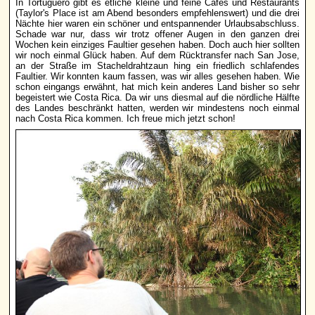
In Tortuguero gibt es etliche kleine und feine Cafés und Restaurants
(Taylor's Place ist am Abend besonders empfehlenswert) und die drei
Nächte hier waren ein schöner und entspannender Urlaubsabschluss.
Schade war nur, dass wir trotz offener Augen in den ganzen drei
Wochen kein einziges Faultier gesehen haben. Doch auch hier sollten
wir noch einmal Glück haben. Auf dem Rücktransfer nach San Jose,
an der Straße im Stacheldrahtzaun hing ein friedlich schlafendes
Faultier. Wir konnten kaum fassen, was wir alles gesehen haben. Wie
schon eingangs erwähnt, hat mich kein anderes Land bisher so sehr
begeistert wie Costa Rica. Da wir uns diesmal auf die nördliche Hälfte
des Landes beschränkt hatten, werden wir mindestens noch einmal
nach Costa Rica kommen. Ich freue mich jetzt schon!