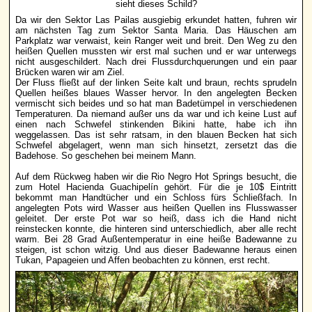
sieht dieses Schild?
Da wir den Sektor Las Pailas ausgiebig erkundet hatten, fuhren wir
am nächsten Tag zum Sektor Santa Maria. Das Häuschen am
Parkplatz war verwaist, kein Ranger weit und breit. Den Weg zu den
heißen Quellen mussten wir erst mal suchen und er war unterwegs
nicht ausgeschildert. Nach drei Flussdurchquerungen und ein paar
Brücken waren wir am Ziel.
Der Fluss fließt auf der linken Seite kalt und braun, rechts sprudeln
Quellen heißes blaues Wasser hervor. In den angelegten Becken
vermischt sich beides und so hat man Badetümpel in verschiedenen
Temperaturen. Da niemand außer uns da war und ich keine Lust auf
einen nach Schwefel stinkenden Bikini hatte, habe ich ihn
weggelassen. Das ist sehr ratsam, in den blauen Becken hat sich
Schwefel abgelagert, wenn man sich hinsetzt, zersetzt das die
Badehose. So geschehen bei meinem Mann.
Auf dem Rückweg haben wir die Rio Negro Hot Springs besucht, die
zum Hotel Hacienda Guachipelín gehört. Für die je 10$ Eintritt
bekommt man Handtücher und ein Schloss fürs Schließfach. In
angelegten Pots wird Wasser aus heißen Quellen ins Flusswasser
geleitet. Der erste Pot war so heiß, dass ich die Hand nicht
reinstecken konnte, die hinteren sind unterschiedlich, aber alle recht
warm. Bei 28 Grad Außentemperatur in eine heiße Badewanne zu
steigen, ist schon witzig. Und aus dieser Badewanne heraus einen
Tukan, Papageien und Affen beobachten zu können, erst recht.