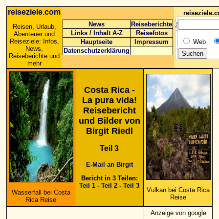
reiseziele.com
reiseziele
News
Reiseberichte
Reisen, Urlaub,
Links
/
Inhalt A-Z
Reisefotos
Abenteuer und
Reiseziele: Infos,
Hauptseite
Impressum
Web
News,
Datenschutzerklärung
Reiseberichte und
mehr
Costa Rica -
La pura vida!
Reisebericht
und Bilder von
Birgit Riedl
Teil 3
E-Mail an Birgit
Bericht in 3 Teilen:
Teil 1
-
Teil 2
-
Teil 3
Vulkan bei Costa Rica
Wasserfall bei Costa
Reise
Rica Reise
Anzeige von google