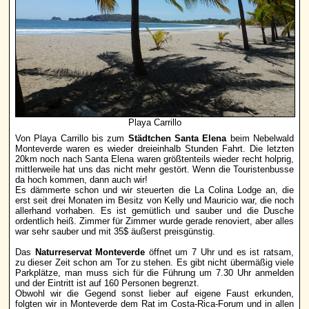
Playa Carrillo
Von Playa Carrillo bis zum
Städtchen Santa Elena
beim Nebelwald
Monteverde waren es wieder dreieinhalb Stunden Fahrt. Die letzten
20km noch nach Santa Elena waren größtenteils wieder recht holprig,
mittlerweile hat uns das nicht mehr gestört. Wenn die Touristenbusse
da hoch kommen, dann auch wir!
Es dämmerte schon und wir steuerten die La Colina Lodge an, die
erst seit drei Monaten im Besitz von Kelly und Mauricio war, die noch
allerhand vorhaben. Es ist gemütlich und sauber und die Dusche
ordentlich heiß. Zimmer für Zimmer wurde gerade renoviert, aber alles
war sehr sauber und mit 35$ äußerst preisgünstig.
Das
Naturreservat Monteverde
öffnet um 7 Uhr und es ist ratsam,
zu dieser Zeit schon am Tor zu stehen. Es gibt nicht übermäßig viele
Parkplätze, man muss sich für die Führung um 7.30 Uhr anmelden
und der Eintritt ist auf 160 Personen begrenzt.
Obwohl wir die Gegend sonst lieber auf eigene Faust erkunden,
folgten wir in Monteverde dem Rat im Costa-Rica-Forum und in allen