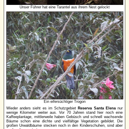
Unser Führer hat eine Tarantel aus ihrem Nest gelockt
Ein eifersüchtiger Trogon
Wieder anders sieht es im Schutzgebiet
Reserva Santa Elena
nur
wenige Kilometer weiter aus. Vor 70 Jahren stand hier noch eine
Kaffeeplantage, mittlerweile haben Gebüsch und schnell wachsende
Bäume schon eine dichte und vielfältige Vegetation gebildet. Die
großen Urwaldbäume stecken noch in den Kinderschuhen, sind aber