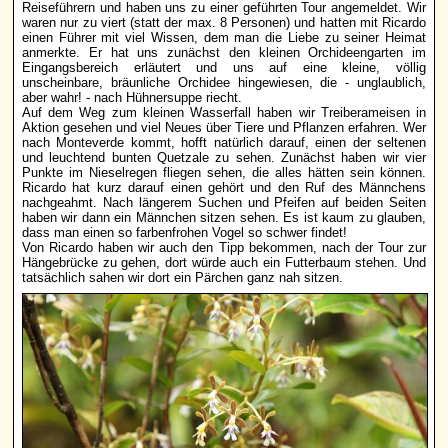
Reiseführern und haben uns zu einer geführten Tour angemeldet. Wir
waren nur zu viert (statt der max. 8 Personen) und hatten mit Ricardo
einen Führer mit viel Wissen, dem man die Liebe zu seiner Heimat
anmerkte. Er hat uns zunächst den kleinen Orchideengarten im
Eingangsbereich erläutert und uns auf eine kleine, völlig
unscheinbare, bräunliche Orchidee hingewiesen, die - unglaublich,
aber wahr! - nach Hühnersuppe riecht.
Auf dem Weg zum kleinen Wasserfall haben wir Treiberameisen in
Aktion gesehen und viel Neues über Tiere und Pflanzen erfahren. Wer
nach Monteverde kommt, hofft natürlich darauf, einen der seltenen
und leuchtend bunten Quetzale zu sehen. Zunächst haben wir vier
Punkte im Nieselregen fliegen sehen, die alles hätten sein können.
Ricardo hat kurz darauf einen gehört und den Ruf des Männchens
nachgeahmt. Nach längerem Suchen und Pfeifen auf beiden Seiten
haben wir dann ein Männchen sitzen sehen. Es ist kaum zu glauben,
dass man einen so farbenfrohen Vogel so schwer findet!
Von Ricardo haben wir auch den Tipp bekommen, nach der Tour zur
Hängebrücke zu gehen, dort würde auch ein Futterbaum stehen. Und
tatsächlich sahen wir dort ein Pärchen ganz nah sitzen.