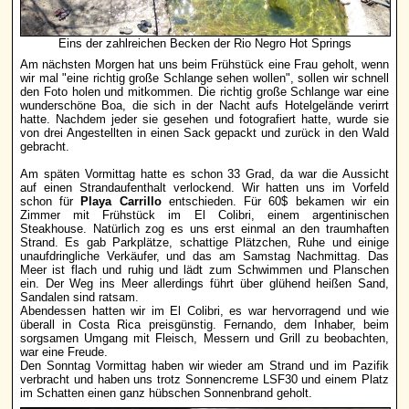
Eins der zahlreichen Becken der Rio Negro Hot Springs
Am nächsten Morgen hat uns beim Frühstück eine Frau geholt, wenn
wir mal "eine richtig große Schlange sehen wollen", sollen wir schnell
den Foto holen und mitkommen. Die richtig große Schlange war eine
wunderschöne Boa, die sich in der Nacht aufs Hotelgelände verirrt
hatte. Nachdem jeder sie gesehen und fotografiert hatte, wurde sie
von drei Angestellten in einen Sack gepackt und zurück in den Wald
gebracht.
Am späten Vormittag hatte es schon 33 Grad, da war die Aussicht
auf einen Strandaufenthalt verlockend. Wir hatten uns im Vorfeld
schon für
Playa Carrillo
entschieden. Für 60$ bekamen wir ein
Zimmer mit Frühstück im El Colibri, einem argentinischen
Steakhouse. Natürlich zog es uns erst einmal an den traumhaften
Strand. Es gab Parkplätze, schattige Plätzchen, Ruhe und einige
unaufdringliche Verkäufer, und das am Samstag Nachmittag. Das
Meer ist flach und ruhig und lädt zum Schwimmen und Planschen
ein. Der Weg ins Meer allerdings führt über glühend heißen Sand,
Sandalen sind ratsam.
Abendessen hatten wir im El Colibri, es war hervorragend und wie
überall in Costa Rica preisgünstig. Fernando, dem Inhaber, beim
sorgsamen Umgang mit Fleisch, Messern und Grill zu beobachten,
war eine Freude.
Den Sonntag Vormittag haben wir wieder am Strand und im Pazifik
verbracht und haben uns trotz Sonnencreme LSF30 und einem Platz
im Schatten einen ganz hübschen Sonnenbrand geholt.