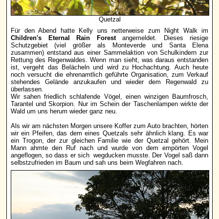
Quetzal
Für den Abend hatte Kelly uns netterweise zum Night Walk im
Children's Eternal Rain Forest
angemeldet. Dieses riesige
Schutzgebiet (viel größer als Monteverde und Santa Elena
zusammen) entstand aus einer Sammelaktion von Schulkindern zur
Rettung des Regenwaldes. Wenn man sieht, was daraus entstanden
ist, vergeht das Belächeln und wird zu Hochachtung. Auch heute
noch versucht die ehrenamtlich geführte Organisation, zum Verkauf
stehendes Gelände anzukaufen und wieder dem Regenwald zu
überlassen.
Wir sahen friedlich schlafende Vögel, einen winzigen Baumfrosch,
Tarantel und Skorpion. Nur im Schein der Taschenlampen wirkte der
Wald um uns herum wieder ganz neu.
Als wir am nächsten Morgen unsere Koffer zum Auto brachten, hörten
wir ein Pfeifen, das dem eines Quetzals sehr ähnlich klang. Es war
ein Trogon, der zur gleichen Familie wie der Quetzal gehört. Mein
Mann ahmte den Ruf nach und wurde von dem empörten Vogel
angeflogen, so dass er sich wegducken musste. Der Vogel saß dann
selbstzufrieden im Baum und sah uns beim Wegfahren nach.