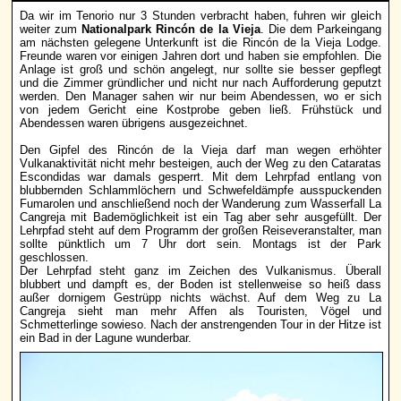
Da wir im Tenorio nur 3 Stunden verbracht haben, fuhren wir gleich
weiter zum
Nationalpark Rincón de la Vieja
. Die dem Parkeingang
am nächsten gelegene Unterkunft ist die Rincón de la Vieja Lodge.
Freunde waren vor einigen Jahren dort und haben sie empfohlen. Die
Anlage ist groß und schön angelegt, nur sollte sie besser gepflegt
und die Zimmer gründlicher und nicht nur nach Aufforderung geputzt
werden. Den Manager sahen wir nur beim Abendessen, wo er sich
von jedem Gericht eine Kostprobe geben ließ. Frühstück und
Abendessen waren übrigens ausgezeichnet.
Den Gipfel des Rincón de la Vieja darf man wegen erhöhter
Vulkanaktivität nicht mehr besteigen, auch der Weg zu den Cataratas
Escondidas war damals gesperrt. Mit dem Lehrpfad entlang von
blubbernden Schlammlöchern und Schwefeldämpfe ausspuckenden
Fumarolen und anschließend noch der Wanderung zum Wasserfall La
Cangreja mit Bademöglichkeit ist ein Tag aber sehr ausgefüllt. Der
Lehrpfad steht auf dem Programm der großen Reiseveranstalter, man
sollte pünktlich um 7 Uhr dort sein. Montags ist der Park
geschlossen.
Der Lehrpfad steht ganz im Zeichen des Vulkanismus. Überall
blubbert und dampft es, der Boden ist stellenweise so heiß dass
außer dornigem Gestrüpp nichts wächst. Auf dem Weg zu La
Cangreja sieht man mehr Affen als Touristen, Vögel und
Schmetterlinge sowieso. Nach der anstrengenden Tour in der Hitze ist
ein Bad in der Lagune wunderbar.