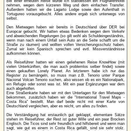
Bei einer erneuten Reise würde ich stattdessen ein Flughafenhotel
nehmen, wegen dem kürzeren Weg und dem einfachen Transfer.
Außerdem hatten wir die Lagarto Lodge sowie den Aufenthalt in
Tortugureo vorausgebucht. Alles andere ergab sich unterwegs von
selbst.
Den Mietwagen haben wir bereits in Deutschland über DER bei
Europcar gebucht. Wir hatten etwas Bedenken wegen dem Verkehr
und abweichenden Regelungen (so gilt wohl als Schuldeingeständnis,
wenn man nach einem Unfall sein Auto an die Seite schafft um die
Straße zu räumen) und wollten vollen Versicherungsschutz haben.
Zumal wir kein Spanisch sprechen und evtl. Missverständnisse
aufkommen können.
Als Reiseführer hatten wir einen geliehenen Reise KnowHow (mit
vielen Unterkünften, die man auch problemlos selber findet) sowie
einen gekauften Lonely Planet. An letzterem habe ich nur das
Register zu bemängeln, so muss man z.B. Tenorio unter Parque
Nacional Volcan Tenorio suchen, also wissen ob es ein Nationalpark,
ein Refugio oder sonst was ist. Mit ein paar Ergänzungen war dem
auch abgeholfen.
Eine Straßenkarte haben wir mit den Unterlagen für den Mietwagen
bekommen, zusätzlich haben wir die "International Travel Maps -
Costa Rica" bestellt. Man darf beide nicht mit einer Karte von
Deutschland vergleichen, aber es reicht, um alles zu finden.
Die Verständigung hat erstaunlich gut geklappt, elementare Sätze
stehen im Reiseführer, der Rest ist guter Wille und ein paar Brocken
Englisch. Die Ticos sind sehr freundlich und hilfsbereit und wenn man
sagt, wie gut es einem in Costa Rica gefällt, sind sie sehr stolz.