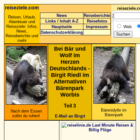
reiseziele.com
reiseziele
News
Reiseberichte
Reisen, Urlaub,
Links
/
Inhalt A-Z
Reisefotos
Abenteuer und
Reiseziele: Infos,
Hauptseite
Impressum
Web
News,
Datenschutzerklärung
Reiseberichte und
mehr
Bei Bär und
Wolf im
Herzen
Deutschlands -
Birgit Riedl im
Alternativen
Bärenpark
Worbis
Teil 3
Bärenidylle im
Nach dem Essen
Bärenpark
sollst du ruhen!
E-Mail an Birgit