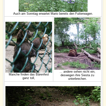
Auch am Sonntag erwartet Mario bereits den Futterwagen.
... andere sehen nicht ein,
Manche finden das Bärenfest
deswegen ihre Siesta zu
ganz toll,
unterbrechen.