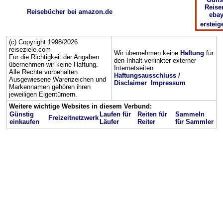
Reise
Reisebücher bei amazon.de
ebay
ersteig
(c) Copyright 1998/2026
reiseziele.com
Wir übernehmen keine
Haftung
für
Für die Richtigkeit der Angaben
den Inhalt verlinkter externer
übernehmen wir keine Haftung.
Internetseiten.
Alle Rechte vorbehalten.
Haftungsausschluss /
Ausgewiesene Warenzeichen und
Disclaimer
Impressum
Markennamen gehören ihren
jeweiligen Eigentümern.
Weitere wichtige Websites in diesem Verbund:
Günstig
Laufen für
Reiten für
Sammeln
Freizeitnetzwerk
einkaufen
Läufer
Reiter
für Sammler