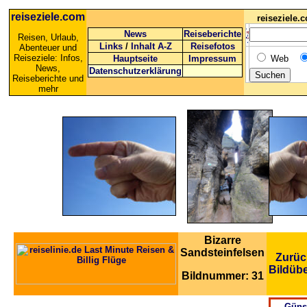
reiseziele.com
reiseziele
News
Reiseberichte
Reisen, Urlaub,
Links
/
Inhalt A-Z
Reisefotos
Abenteuer und
Reiseziele: Infos,
Hauptseite
Impressum
Web
News,
Datenschutzerklärung
Reiseberichte und
mehr
Bizarre
Sandsteinfelsen
Zurüc
Bildübe
Bildnummer: 31
Güns