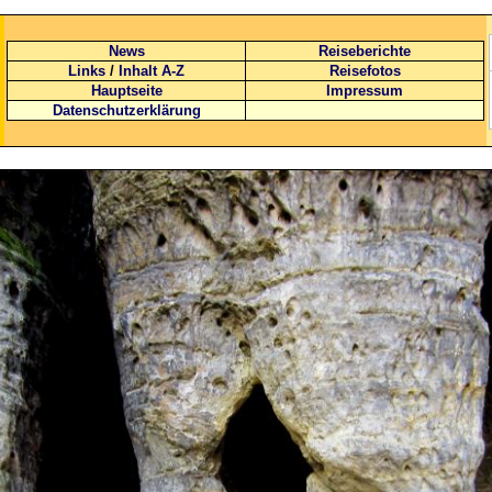
News
Reiseberichte
Links
/
Inhalt A-Z
Reisefotos
Hauptseite
Impressum
Datenschutzerklärung