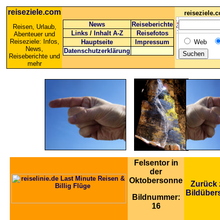
reiseziele.com
reiseziele
News
Reiseberichte
Reisen, Urlaub,
Links
/
Inhalt A-Z
Reisefotos
Abenteuer und
Reiseziele: Infos,
Hauptseite
Impressum
Web
News,
Datenschutzerklärung
Reiseberichte und
mehr
Felsentor in
der
Oktobersonne
Zurück 
Bildüber
Bildnummer:
16