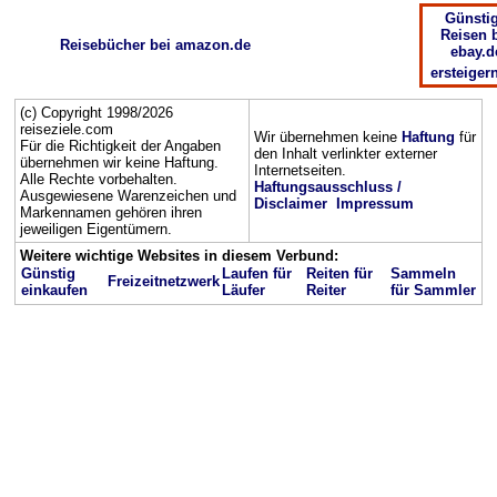
Günsti
Reisen 
Reisebücher bei amazon.de
ebay.d
ersteiger
(c) Copyright 1998/2026
reiseziele.com
Wir übernehmen keine
Haftung
für
Für die Richtigkeit der Angaben
den Inhalt verlinkter externer
übernehmen wir keine Haftung.
Internetseiten.
Alle Rechte vorbehalten.
Haftungsausschluss /
Ausgewiesene Warenzeichen und
Disclaimer
Impressum
Markennamen gehören ihren
jeweiligen Eigentümern.
Weitere wichtige Websites in diesem Verbund:
Günstig
Laufen für
Reiten für
Sammeln
Freizeitnetzwerk
einkaufen
Läufer
Reiter
für Sammler