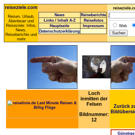
reiseziele.com
reiseziele
News
Reiseberichte
Reisen, Urlaub,
Links
/
Inhalt A-Z
Reisefotos
Abenteuer und
Reiseziele: Infos,
Hauptseite
Impressum
Web
News,
Datenschutzerklärung
Reiseberichte und
mehr
Loch
inmitten der
Felsen
Zurück z
Bildübersi
Bildnummer:
12
Günstige