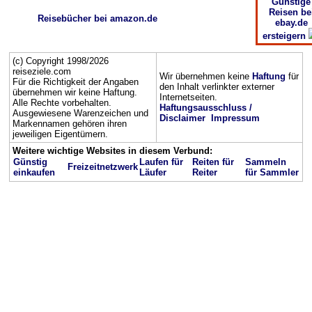
Günstige
Reisen be
Reisebücher bei amazon.de
ebay.de
ersteigern
(c) Copyright 1998/2026
reiseziele.com
Wir übernehmen keine
Haftung
für
Für die Richtigkeit der Angaben
den Inhalt verlinkter externer
übernehmen wir keine Haftung.
Internetseiten.
Alle Rechte vorbehalten.
Haftungsausschluss /
Ausgewiesene Warenzeichen und
Disclaimer
Impressum
Markennamen gehören ihren
jeweiligen Eigentümern.
Weitere wichtige Websites in diesem Verbund:
Günstig
Laufen für
Reiten für
Sammeln
Freizeitnetzwerk
einkaufen
Läufer
Reiter
für Sammler