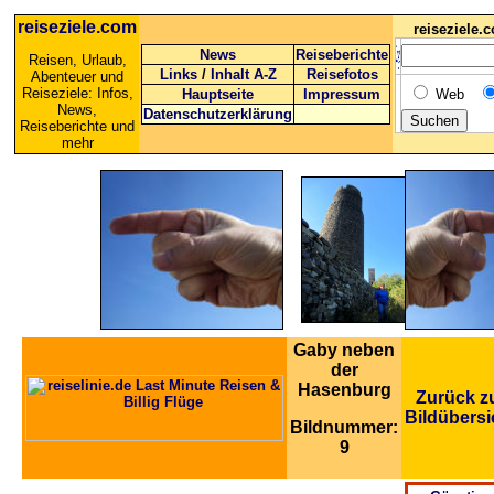
reiseziele.com
reiseziele
News
Reiseberichte
Reisen, Urlaub,
Links
/
Inhalt A-Z
Reisefotos
Abenteuer und
Reiseziele: Infos,
Hauptseite
Impressum
Web
News,
Datenschutzerklärung
Reiseberichte und
mehr
Gaby neben
der
Hasenburg
Zurück z
Bildübersi
Bildnummer:
9