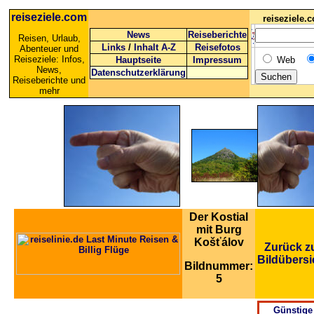
reiseziele.com
reiseziele
News
Reiseberichte
Reisen, Urlaub,
Links
/
Inhalt A-Z
Reisefotos
Abenteuer und
Reiseziele: Infos,
Hauptseite
Impressum
Web
News,
Datenschutzerklärung
Reiseberichte und
mehr
Der Kostial
mit Burg
Košťálov
Zurück z
Bildübersi
Bildnummer:
5
Günstige