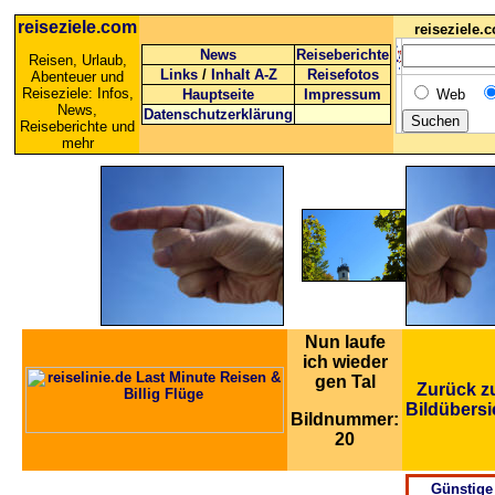
reiseziele.com
reiseziele
News
Reiseberichte
Reisen, Urlaub,
Links
/
Inhalt A-Z
Reisefotos
Abenteuer und
Reiseziele: Infos,
Hauptseite
Impressum
Web
News,
Datenschutzerklärung
Reiseberichte und
mehr
Nun laufe
ich wieder
gen Tal
Zurück z
Bildübersi
Bildnummer:
20
Günstige