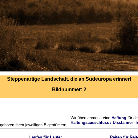
Steppenartige Landschaft, die an Südeuropa erinnert
Bildnummer: 2
Wir übernehmen keine
Haftung
für de
Haftungsausschluss / Disclaimer
I
ehören ihren jeweiligen Eigentümern.
Laufen für Läufer
Reiten für Reit