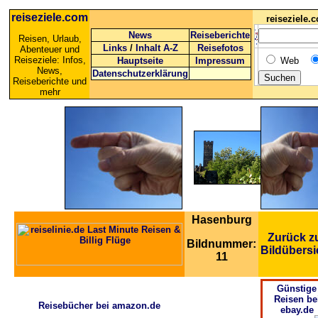
reiseziele.com
reiseziele
News
Reiseberichte
Reisen, Urlaub,
Links
/
Inhalt A-Z
Reisefotos
Abenteuer und
Reiseziele: Infos,
Hauptseite
Impressum
Web
News,
Datenschutzerklärung
Reiseberichte und
mehr
Hasenburg
Zurück z
Bildnummer:
Bildübersi
11
Günstige
Reisen be
Reisebücher bei amazon.de
ebay.de