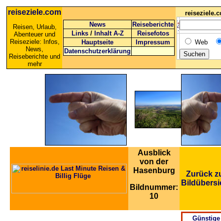
reiseziele.com
reiseziele
News
Reiseberichte
Reisen, Urlaub,
Links
/
Inhalt A-Z
Reisefotos
Abenteuer und
Reiseziele: Infos,
Hauptseite
Impressum
Web
News,
Datenschutzerklärung
Reiseberichte und
mehr
Ausblick
von der
Hasenburg
Zurück z
Bildübersi
Bildnummer:
10
Günstige