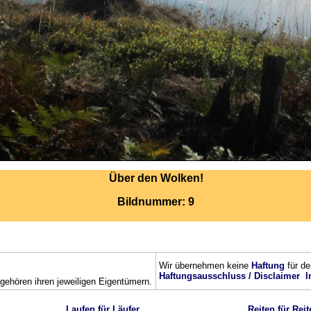
Über den Wolken!
Bildnummer: 9
Wir übernehmen keine
Haftung
für de
Haftungsausschluss / Disclaimer
I
ehören ihren jeweiligen Eigentümern.
Laufen für Läufer
Reiten für Reit