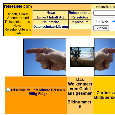
reiseziele.com
reiseziele
News
Reiseberichte
Reisen, Urlaub,
Links
/
Inhalt A-Z
Reisefotos
Abenteuer und
Reiseziele: Infos,
Hauptseite
Impressum
Web
News,
Datenschutzerklärung
Reiseberichte und
mehr
Das
Wolkenmeer
vom Gipfel
Zurück z
aus gesehen
Bildübersi
Bildnummer:
6