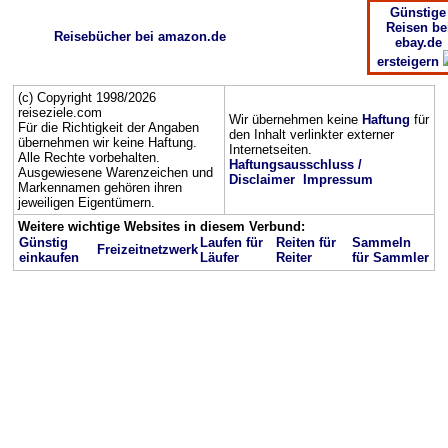
Günstige
Reisen be
Reisebücher bei amazon.de
ebay.de
ersteigern
(c) Copyright 1998/2026
reiseziele.com
Wir übernehmen keine
Haftung
für
Für die Richtigkeit der Angaben
den Inhalt verlinkter externer
übernehmen wir keine Haftung.
Internetseiten.
Alle Rechte vorbehalten.
Haftungsausschluss /
Ausgewiesene Warenzeichen und
Disclaimer
Impressum
Markennamen gehören ihren
jeweiligen Eigentümern.
Weitere wichtige Websites in diesem Verbund:
Günstig
Laufen für
Reiten für
Sammeln
Freizeitnetzwerk
einkaufen
Läufer
Reiter
für Sammler