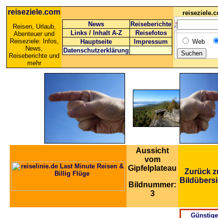
reiseziele.com
reiseziele
News
Reiseberichte
Reisen, Urlaub,
Links
/
Inhalt A-Z
Reisefotos
Abenteuer und
Reiseziele: Infos,
Hauptseite
Impressum
Web
News,
Datenschutzerklärung
Reiseberichte und
mehr
Aussicht
vom
Gipfelplateau
Zurück z
Bildübersi
Bildnummer:
3
Günstige