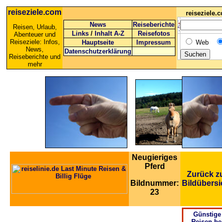
reiseziele.com
reiseziele
News
Reiseberichte
Reisen, Urlaub,
Links
/
Inhalt A-Z
Reisefotos
Abenteuer und
Reiseziele: Infos,
Hauptseite
Impressum
Web
News,
Datenschutzerklärung
Reiseberichte und
mehr
Neugieriges
Pferd
Zurück z
Bildnummer:
Bildübersi
23
Günstige
Reisen be