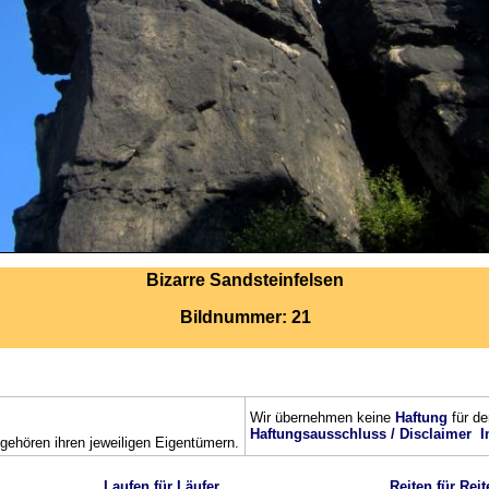
Bizarre Sandsteinfelsen
Bildnummer: 21
Wir übernehmen keine
Haftung
für de
Haftungsausschluss / Disclaimer
I
ehören ihren jeweiligen Eigentümern.
Laufen für Läufer
Reiten für Reit