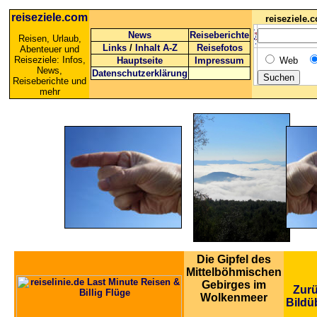
reiseziele.com
reiseziele
News
Reiseberichte
Reisen, Urlaub,
Links
/
Inhalt A-Z
Reisefotos
Abenteuer und
Reiseziele: Infos,
Hauptseite
Impressum
Web
News,
Datenschutzerklärung
Reiseberichte und
mehr
Die Gipfel des
Mittelböhmischen
Gebirges im
Zurü
Wolkenmeer
Bildü