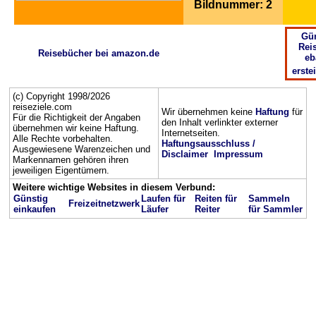
Bildnummer: 2
Gün
Rei
Reisebücher bei amazon.de
eb
erste
(c) Copyright 1998/2026
reiseziele.com
Wir übernehmen keine
Haftung
für
Für die Richtigkeit der Angaben
den Inhalt verlinkter externer
übernehmen wir keine Haftung.
Internetseiten.
Alle Rechte vorbehalten.
Haftungsausschluss /
Ausgewiesene Warenzeichen und
Disclaimer
Impressum
Markennamen gehören ihren
jeweiligen Eigentümern.
Weitere wichtige Websites in diesem Verbund:
Günstig
Laufen für
Reiten für
Sammeln
Freizeitnetzwerk
einkaufen
Läufer
Reiter
für Sammler