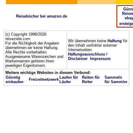
Güns
Reise
Reisebücher bei amazon.de
ebay
ersteig
(c) Copyright 1998/2026
reiseziele.com
Wir übernehmen keine
Haftung
für
Für die Richtigkeit der Angaben
den Inhalt verlinkter externer
übernehmen wir keine Haftung.
Internetseiten.
Alle Rechte vorbehalten.
Haftungsausschluss /
Ausgewiesene Warenzeichen und
Disclaimer
Impressum
Markennamen gehören ihren
jeweiligen Eigentümern.
Weitere wichtige Websites in diesem Verbund:
Günstig
Laufen für
Reiten für
Sammeln
Freizeitnetzwerk
einkaufen
Läufer
Reiter
für Sammler