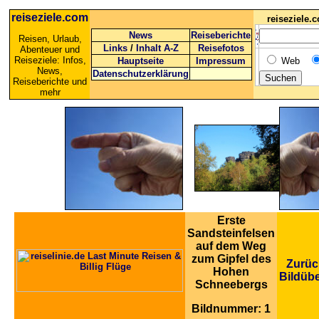
reiseziele.com
reiseziele
News
Reiseberichte
Reisen, Urlaub,
Links
/
Inhalt A-Z
Reisefotos
Abenteuer und
Reiseziele: Infos,
Hauptseite
Impressum
Web
News,
Datenschutzerklärung
Reiseberichte und
mehr
Erste
Sandsteinfelsen
auf dem Weg
zum Gipfel des
Zurüc
Hohen
Bildübe
Schneebergs
Bildnummer: 1