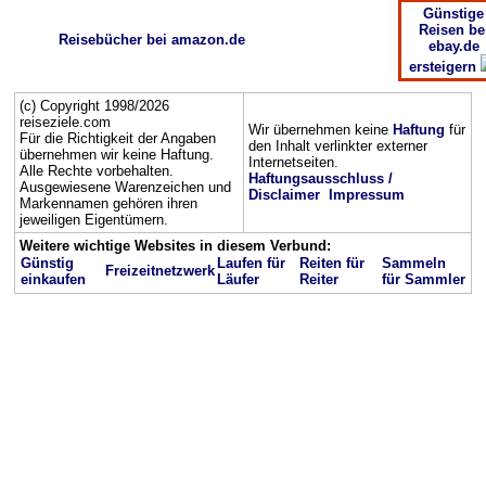
Günstige
Reisen be
Reisebücher bei amazon.de
ebay.de
ersteigern
(c) Copyright 1998/2026
reiseziele.com
Wir übernehmen keine
Haftung
für
Für die Richtigkeit der Angaben
den Inhalt verlinkter externer
übernehmen wir keine Haftung.
Internetseiten.
Alle Rechte vorbehalten.
Haftungsausschluss /
Ausgewiesene Warenzeichen und
Disclaimer
Impressum
Markennamen gehören ihren
jeweiligen Eigentümern.
Weitere wichtige Websites in diesem Verbund:
Günstig
Laufen für
Reiten für
Sammeln
Freizeitnetzwerk
einkaufen
Läufer
Reiter
für Sammler