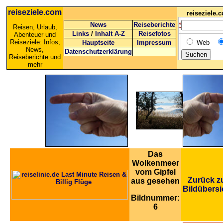
reiseziele.com
reiseziele
News
Reiseberichte
Reisen, Urlaub,
Links
/
Inhalt A-Z
Reisefotos
Abenteuer und
Reiseziele: Infos,
Hauptseite
Impressum
Web
News,
Datenschutzerklärung
Reiseberichte und
mehr
Das
Wolkenmeer
vom Gipfel
Zurück z
aus gesehen
Bildübersi
Bildnummer:
6