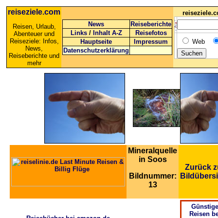
reiseziele.com
reiseziele
News
Reiseberichte
Reisen, Urlaub,
Links
/
Inhalt A-Z
Reisefotos
Abenteuer und
Reiseziele: Infos,
Hauptseite
Impressum
Web
News,
Datenschutzerklärung
Reiseberichte und
mehr
Mineralquelle
in Soos
Zurück z
Bildnummer:
Bildübers
13
Günstig
Reisen be