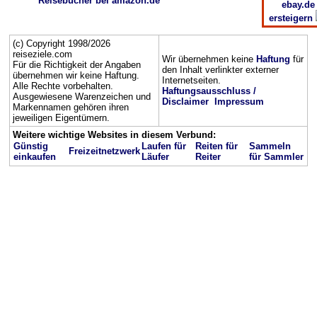
Reisebücher bei amazon.de
ebay.de
ersteigern
(c) Copyright 1998/2026
reiseziele.com
Wir übernehmen keine
Haftung
für
Für die Richtigkeit der Angaben
den Inhalt verlinkter externer
übernehmen wir keine Haftung.
Internetseiten.
Alle Rechte vorbehalten.
Haftungsausschluss /
Ausgewiesene Warenzeichen und
Disclaimer
Impressum
Markennamen gehören ihren
jeweiligen Eigentümern.
Weitere wichtige Websites in diesem Verbund:
Günstig
Laufen für
Reiten für
Sammeln
Freizeitnetzwerk
einkaufen
Läufer
Reiter
für Sammler