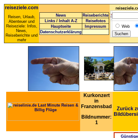
reiseziele.com
reiseziele
News
Reiseberichte
Reisen, Urlaub,
Links
/
Inhalt A-Z
Reisefotos
Abenteuer und
Reiseziele: Infos,
Hauptseite
Impressum
Web
News,
Datenschutzerklärung
Reiseberichte und
mehr
Kurkonzert
in
Franzensbad
Zurück z
Bildübersi
Bildnummer:
1
Günstige