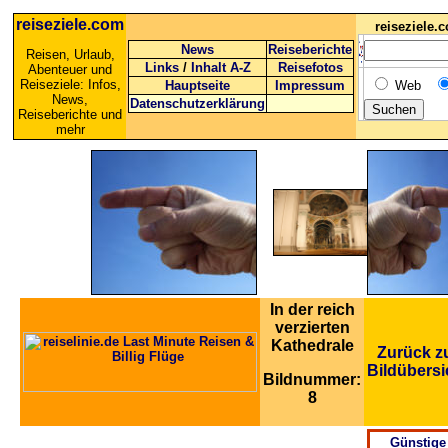
reiseziele.com
reiseziele
News
Reiseberichte
Reisen, Urlaub,
Links
/
Inhalt A-Z
Reisefotos
Abenteuer und
Reiseziele: Infos,
Hauptseite
Impressum
Web
News,
Datenschutzerklärung
Reiseberichte und
mehr
In der reich
verzierten
Kathedrale
Zurück z
Bildübersi
Bildnummer:
8
Günstige