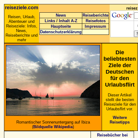
reiseziele.com
reise
News
Reiseberichte
Reisen, Urlaub,
Links
/
Inhalt A-Z
Reisefotos
Abenteuer und
Reiseziele: Infos,
Hauptseite
Impressum
News,
Datenschutzerklärung
Reiseberichte und
mehr
Die
beliebtesten
Ziele der
Deutschen
für den
Urlaubsflirt
Dieser Artikel
stellt die besten
Reiseziele für den
Urlaubsflirt vor.
Weitere
Reisetipps
Romantischer Sonnenuntergang auf Ibiza
(
Bildquelle Wikipedia
)
Reisebücher bei