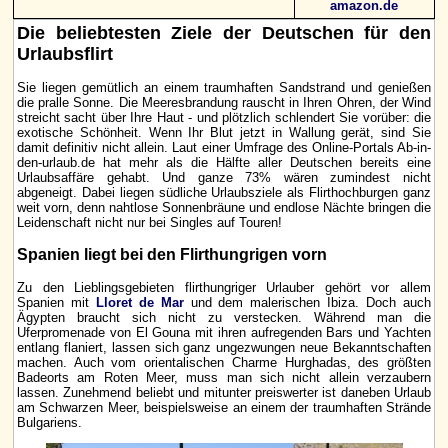
amazon.de
Die beliebtesten Ziele der Deutschen für den
Urlaubsflirt
Sie liegen gemütlich an einem traumhaften Sandstrand und genießen
die pralle Sonne. Die Meeresbrandung rauscht in Ihren Ohren, der Wind
streicht sacht über Ihre Haut - und plötzlich schlendert Sie vorüber: die
exotische Schönheit. Wenn Ihr Blut jetzt in Wallung gerät, sind Sie
damit definitiv nicht allein. Laut einer Umfrage des Online-Portals Ab-in-
den-urlaub.de hat mehr als die Hälfte aller Deutschen bereits eine
Urlaubsaffäre gehabt. Und ganze 73% wären zumindest nicht
abgeneigt. Dabei liegen südliche Urlaubsziele als Flirthochburgen ganz
weit vorn, denn nahtlose Sonnenbräune und endlose Nächte bringen die
Leidenschaft nicht nur bei Singles auf Touren!
Spanien liegt bei den Flirthungrigen vorn
Zu den Lieblingsgebieten flirthungriger Urlauber gehört vor allem
Spanien mit
Lloret de Mar
und dem malerischen Ibiza. Doch auch
Ägypten braucht sich nicht zu verstecken. Während man die
Uferpromenade von El Gouna mit ihren aufregenden Bars und Yachten
entlang flaniert, lassen sich ganz ungezwungen neue Bekanntschaften
machen. Auch vom orientalischen Charme Hurghadas, des größten
Badeorts am Roten Meer, muss man sich nicht allein verzaubern
lassen. Zunehmend beliebt und mitunter preiswerter ist daneben Urlaub
am Schwarzen Meer, beispielsweise an einem der traumhaften Strände
Bulgariens.