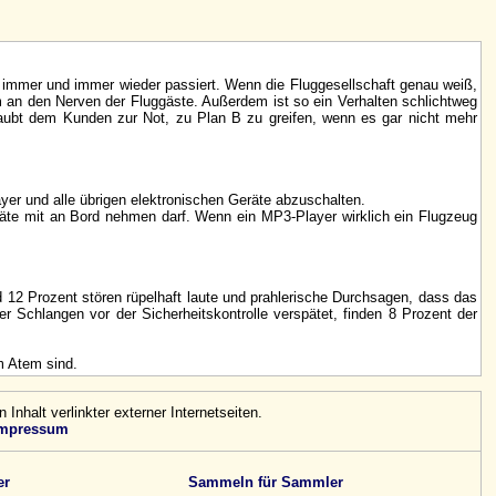
s immer und immer wieder passiert. Wenn die Fluggesellschaft genau weiß,
em an den Nerven der Fluggäste. Außerdem ist so ein Verhalten schlichtweg
rlaubt dem Kunden zur Not, zu Plan B zu greifen, wenn es gar nicht mehr
yer und alle übrigen elektronischen Geräte abzuschalten.
geräte mit an Bord nehmen darf. Wenn ein MP3-Player wirklich ein Flugzeug
12 Prozent stören rüpelhaft laute und prahlerische Durchsagen, dass das
r Schlangen vor der Sicherheitskontrolle verspätet, finden 8 Prozent der
m Atem sind.
n Inhalt verlinkter externer Internetseiten.
mpressum
er
Sammeln für Sammler