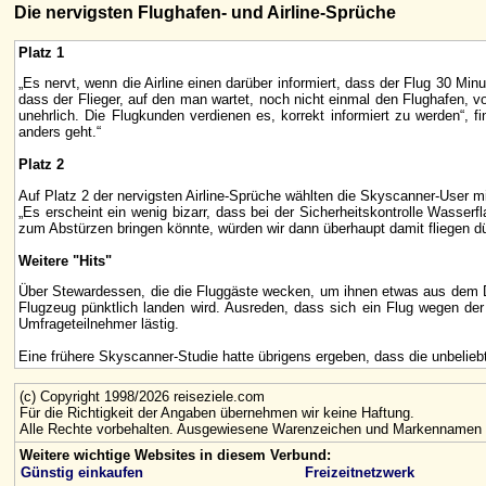
Die nervigsten Flughafen- und Airline-Sprüche
Platz 1
„Es nervt, wenn die Airline einen darüber informiert, dass der Flug 30 
dass der Flieger, auf den man wartet, noch nicht einmal den Flughafen, v
unehrlich. Die Flugkunden verdienen es, korrekt informiert zu werden“,
anders geht.“
Platz 2
Auf Platz 2
der nervigsten Airline-Sprüche wählten die Skyscanner-User m
„Es erscheint ein wenig bizarr, dass bei der Sicherheitskontrolle Wasser
zum Abstürzen bringen könnte, würden wir dann überhaupt damit fliegen dü
Weitere "Hits"
Über Stewardessen, die die Fluggäste wecken, um ihnen etwas aus dem Du
Flugzeug pünktlich landen wird. Ausreden, dass sich ein Flug wegen der 
Umfrageteilnehmer lästig.
Eine frühere Skyscanner-Studie hatte übrigens ergeben, dass die unbeli
(c) Copyright 1998/2026 reiseziele.com
Für die Richtigkeit der Angaben übernehmen wir keine Haftung.
Alle Rechte vorbehalten. Ausgewiesene Warenzeichen und Markennamen g
Weitere wichtige Websites in diesem Verbund:
Günstig einkaufen
Freizeitnetzwerk