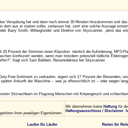
Minuten Verspätung hat und dann noch einmal 30 Minuten hinzukommen und da
on dem aus er starten sollte, verlassen hat, zerrt eine solche Aussage extr
 findet Barry Smith, Mitbegründer und Direktor von Skyscanner, „denn das e
it 20 Prozent der Stimmen einen Klassiker: nämlich die Auforderung, MP3-Pla
flaschen konfisziert werden, wenn man trotzdem potenziell tödliche Elektro
rfen?“, fragt sich Sam Baldwin, Reiseredakteur bei Skyscanner.
ty-Free-Sortiment zu verkaufen, ärgern sich 17 Prozent der Reisenden; und 
späten Ankunft der Maschine – was ja offensichtlich ist – oder wegen lange
ebtesten Sitznachbarn im Flugzeug Menschen mit Körpergeruch und schlechte
Wir übernehmen keine
Haftung
für de
Haftungsausschluss / Disclaimer
I
ehören ihren jeweiligen Eigentümern.
Laufen für Läufer
Reiten für Reit