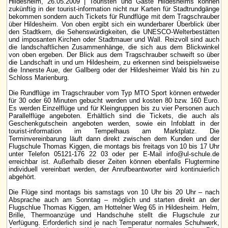
Hildesheim, 26.05.2009 | Touristen und Gäste Hildesheims können
zukünftig in der tourist-information nicht nur Karten für Stadtrundgänge
bekommen sondern auch Tickets für Rundflüge mit dem Tragschrauber
über Hildesheim. Von oben ergibt sich ein wunderbarer Überblick über
den Stadtkern, die Sehenswürdigkeiten, die UNESCO-Welterbestätten
und imposanten Kirchen oder Stadtmauer und Wall. Reizvoll sind auch
die landschaftlichen Zusammenhänge, die sich aus dem Blickwinkel
von oben ergeben. Der Blick aus dem Tragschrauber schweift so über
die Landschaft in und um Hildesheim, zu erkennen sind beispielsweise
die Innerste Aue, der Gallberg oder der Hildesheimer Wald bis hin zu
Schloss Marienburg.
Die Rundflüge im Tragschrauber vom Typ MTO Sport können entweder
für 30 oder 60 Minuten gebucht werden und kosten 80 bzw. 160 Euro.
Es werden Einzelflüge und für Kleingruppen bis zu vier Personen auch
Parallelflüge angeboten. Erhältlich sind die Tickets, die auch als
Geschenkgutschein angeboten werden, sowie ein Infoblatt in der
tourist-information im Tempelhaus am Marktplatz. Die
Terminvereinbarung läuft dann direkt zwischen dem Kunden und der
Flugschule Thomas Kiggen, die montags bis freitags von 10 bis 17 Uhr
unter Telefon 05121-176 22 03 oder per E-Mail info@ul-schule.de
erreichbar ist. Außerhalb dieser Zeiten können ebenfalls Flugtermine
individuell vereinbart werden, der Anrufbeantworter wird kontinuierlich
abgehört.
Die Flüge sind montags bis samstags von 10 Uhr bis 20 Uhr – nach
Absprache auch am Sonntag – möglich und starten direkt an der
Flugschlue Thomas Kiggen, am Hottelner Weg 65 in Hildesheim. Helm,
Brille, Thermoanzüge und Handschuhe stellt die Flugschule zur
Verfügung. Erforderlich sind je nach Temperatur normales Schuhwerk,