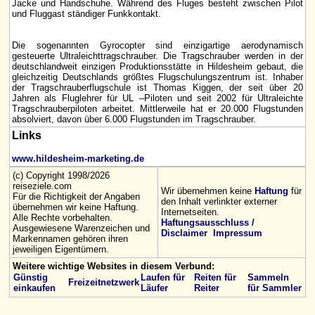
Jacke und Handschuhe. Während des Fluges besteht zwischen Pilot
und Fluggast ständiger Funkkontakt.
Die sogenannten Gyrocopter sind einzigartige aerodynamisch
gesteuerte Ultraleichttragschrauber. Die Tragschrauber werden in der
deutschlandweit einzigen Produktionsstätte in Hildesheim gebaut, die
gleichzeitig Deutschlands größtes Flugschulungszentrum ist. Inhaber
der Tragschrauberflugschule ist Thomas Kiggen, der seit über 20
Jahren als Fluglehrer für UL –Piloten und seit 2002 für Ultraleichte
Tragschrauberpiloten arbeitet. Mittlerweile hat er 20.000 Flugstunden
absolviert, davon über 6.000 Flugstunden im Tragschrauber.
Links
www.hildesheim-marketing.de
(c) Copyright 1998/2026
reiseziele.com
Wir übernehmen keine
Haftung
für
Für die Richtigkeit der Angaben
den Inhalt verlinkter externer
übernehmen wir keine Haftung.
Internetseiten.
Alle Rechte vorbehalten.
Haftungsausschluss /
Ausgewiesene Warenzeichen und
Disclaimer
Impressum
Markennamen gehören ihren
jeweiligen Eigentümern.
Weitere wichtige Websites in diesem Verbund:
Günstig
Laufen für
Reiten für
Sammeln
Freizeitnetzwerk
einkaufen
Läufer
Reiter
für Sammler