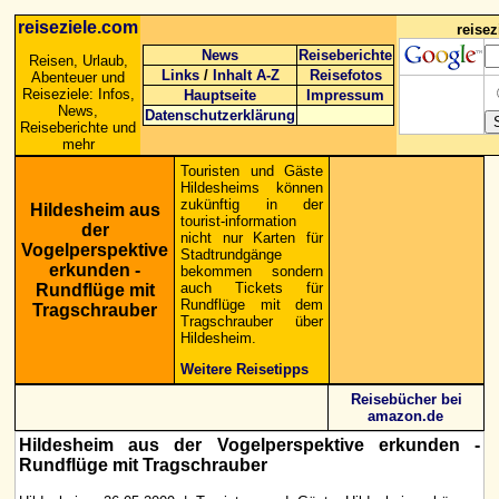
reiseziele.com
reise
News
Reiseberichte
Reisen, Urlaub,
Links
/
Inhalt A-Z
Reisefotos
Abenteuer und
Reiseziele: Infos,
Hauptseite
Impressum
News,
Datenschutzerklärung
Reiseberichte und
mehr
Touristen und Gäste
Hildesheims können
zukünftig in der
Hildesheim aus
tourist-information
der
nicht nur Karten für
Vogelperspektive
Stadtrundgänge
erkunden -
bekommen sondern
auch Tickets für
Rundflüge mit
Rundflüge mit dem
Tragschrauber
Tragschrauber über
Hildesheim.
Weitere Reisetipps
Reisebücher bei
amazon.de
Hildesheim aus der Vogelperspektive erkunden -
Rundflüge mit Tragschrauber