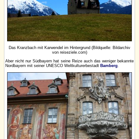
Das Kranzbach mit Karwendel im Hintergrund (Bildquelle: Bildarchiv
von reiseziele.com)
Aber nicht nur Südbayern hat seine Reize auch das weniger bekannte
Nordbayern mit seiner UNESCO Weltkulturerbestadt
Bamberg
.