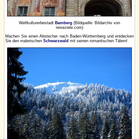
Weltkulturerbestadt
Bamberg
(Bildquelle: Bildarchiv von
reiseziele.com)
Machen Sie einen Abstecher nach Baden-Württemberg und entdecken
Sie den malerischen
Schwarzwald
mit seinen romantischen Tälern!