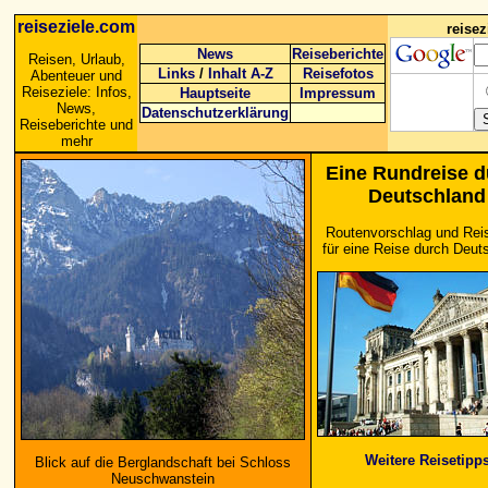
reiseziele.com
reise
News
Reiseberichte
Reisen, Urlaub,
Links
/
Inhalt A-Z
Reisefotos
Abenteuer und
Reiseziele: Infos,
Hauptseite
Impressum
News,
Datenschutzerklärung
Reiseberichte und
mehr
Eine Rundreise d
Deutschland
Routenvorschlag und Rei
für eine Reise durch Deut
Weitere Reisetipp
Blick auf die Berglandschaft bei Schloss
Neuschwanstein