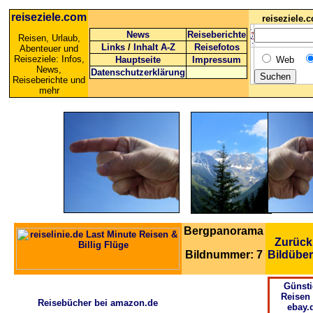
reiseziele.com
reiseziele
News
Reiseberichte
Reisen, Urlaub,
Links
/
Inhalt A-Z
Reisefotos
Abenteuer und
Reiseziele: Infos,
Hauptseite
Impressum
Web
News,
Datenschutzerklärung
Reiseberichte und
mehr
Bergpanorama
Zurück
Bildnummer: 7
Bildüber
Günsti
Reisen 
Reisebücher bei amazon.de
ebay.