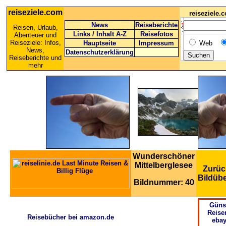
reiseziele.com
reiseziele
News
Reiseberichte
Reisen, Urlaub,
Links
/
Inhalt A-Z
Reisefotos
Abenteuer und
Reiseziele: Infos,
Hauptseite
Impressum
Web
News,
Datenschutzerklärung
Reiseberichte und
mehr
Wunderschöner
Mittelberglesee
Zurüc
Bildübe
Bildnummer: 40
Güns
Reise
Reisebücher bei amazon.de
ebay