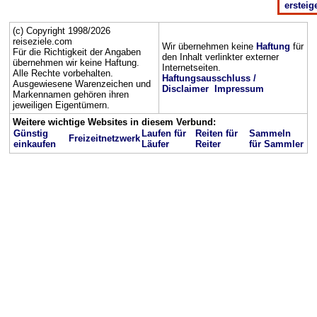
ersteig
(c) Copyright 1998/2026
reiseziele.com
Wir übernehmen keine
Haftung
für
Für die Richtigkeit der Angaben
den Inhalt verlinkter externer
übernehmen wir keine Haftung.
Internetseiten.
Alle Rechte vorbehalten.
Haftungsausschluss /
Ausgewiesene Warenzeichen und
Disclaimer
Impressum
Markennamen gehören ihren
jeweiligen Eigentümern.
Weitere wichtige Websites in diesem Verbund:
Günstig
Laufen für
Reiten für
Sammeln
Freizeitnetzwerk
einkaufen
Läufer
Reiter
für Sammler