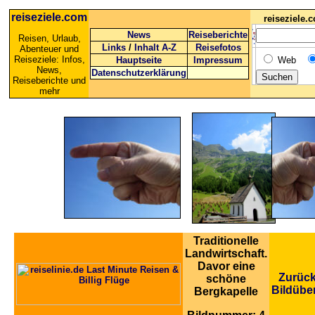
reiseziele.com
reiseziele
News
Reiseberichte
Reisen, Urlaub,
Links
/
Inhalt A-Z
Reisefotos
Abenteuer und
Reiseziele: Infos,
Hauptseite
Impressum
Web
News,
Datenschutzerklärung
Reiseberichte und
mehr
Traditionelle
Landwirtschaft.
Davor eine
Zurück
schöne
Bildübe
Bergkapelle