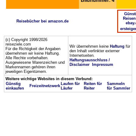
Bildnummer: 4
Günst
Reisen
Reisebücher bei amazon.de
ebay.
ersteige
(c) Copyright 1998/2026
reiseziele.com
Wir übernehmen keine
Haftung
für
Für die Richtigkeit der Angaben
den Inhalt verlinkter externer
übernehmen wir keine Haftung.
Internetseiten.
Alle Rechte vorbehalten.
Haftungsausschluss /
Ausgewiesene Warenzeichen und
Disclaimer
Impressum
Markennamen gehören ihren
jeweiligen Eigentümern.
Weitere wichtige Websites in diesem Verbund:
Günstig
Laufen für
Reiten für
Sammeln
Freizeitnetzwerk
einkaufen
Läufer
Reiter
für Sammler