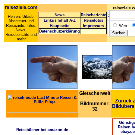
reiseziele.com
reiseziele
News
Reiseberichte
Reisen, Urlaub,
Links
/
Inhalt A-Z
Reisefotos
Abenteuer und
Reiseziele: Infos,
Hauptseite
Impressum
Web
News,
Datenschutzerklärung
Reiseberichte und
mehr
Gletscherwelt
Zurück z
Bildnummer:
Bildübers
32
Günstig
Reisen b
Reisebücher bei amazon.de
ebay.de