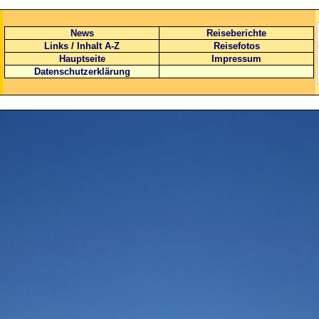
News
Reiseberichte
Links
/
Inhalt A-Z
Reisefotos
Hauptseite
Impressum
Datenschutzerklärung