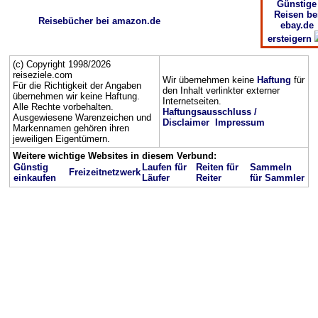
Günstige
Reisen be
Reisebücher bei amazon.de
ebay.de
ersteigern
(c) Copyright 1998/2026
reiseziele.com
Wir übernehmen keine
Haftung
für
Für die Richtigkeit der Angaben
den Inhalt verlinkter externer
übernehmen wir keine Haftung.
Internetseiten.
Alle Rechte vorbehalten.
Haftungsausschluss /
Ausgewiesene Warenzeichen und
Disclaimer
Impressum
Markennamen gehören ihren
jeweiligen Eigentümern.
Weitere wichtige Websites in diesem Verbund:
Günstig
Laufen für
Reiten für
Sammeln
Freizeitnetzwerk
einkaufen
Läufer
Reiter
für Sammler