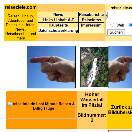
reiseziele.com
reiseziele
News
Reiseberichte
Reisen, Urlaub,
Links
/
Inhalt A-Z
Reisefotos
Abenteuer und
Reiseziele: Infos,
Hauptseite
Impressum
Web
News,
Datenschutzerklärung
Reiseberichte und
mehr
Hoher
Wasserfall
im Pitztal
Zurück z
Bildübersi
Bildnummer:
2