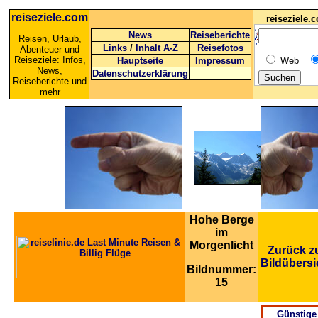
reiseziele.com
reiseziele
News
Reiseberichte
Reisen, Urlaub,
Links
/
Inhalt A-Z
Reisefotos
Abenteuer und
Reiseziele: Infos,
Hauptseite
Impressum
Web
News,
Datenschutzerklärung
Reiseberichte und
mehr
Hohe Berge
im
Morgenlicht
Zurück z
Bildübersi
Bildnummer:
15
Günstige