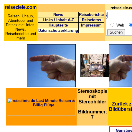
reiseziele.com
reiseziele
News
Reiseberichte
Reisen, Urlaub,
Links
/
Inhalt A-Z
Reisefotos
Abenteuer und
Reiseziele: Infos,
Hauptseite
Impressum
Web
News,
Datenschutzerklärung
Reiseberichte und
mehr
Stereoskopie
mit
Stereobilder
Zurück z
Bildübers
Bildnummer:
7
Günstig