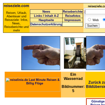
reiseziele.com
reiseziele
News
Reiseberichte
Reisen, Urlaub,
Links
/
Inhalt A-Z
Reisefotos
Abenteuer und
Reiseziele: Infos,
Hauptseite
Impressum
Web
News,
Datenschutzerklärung
Reiseberichte und
mehr
Ein
Wasserrad
Zurück z
Bildnummer:
Bildübersi
5
Günstige
Reisen be