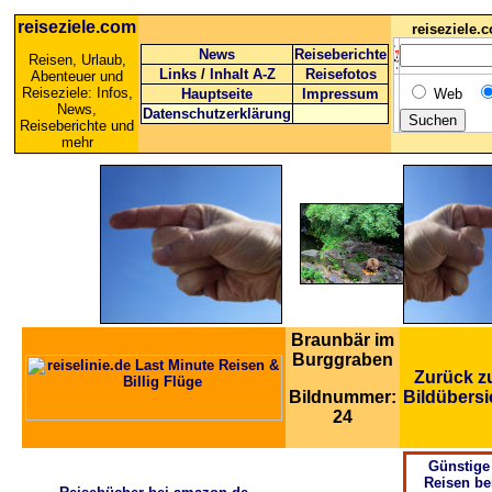
reiseziele.com
reiseziele
News
Reiseberichte
Reisen, Urlaub,
Links
/
Inhalt A-Z
Reisefotos
Abenteuer und
Reiseziele: Infos,
Hauptseite
Impressum
Web
News,
Datenschutzerklärung
Reiseberichte und
mehr
Braunbär im
Burggraben
Zurück z
Bildnummer:
Bildübersi
24
Günstige
Reisen be