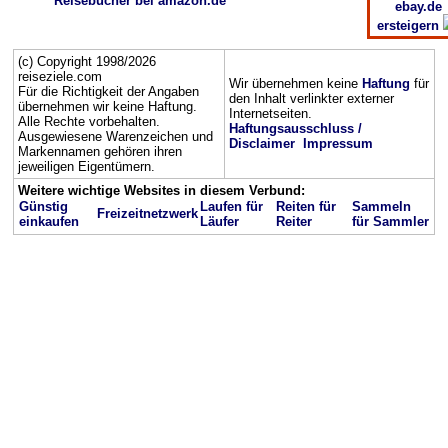
Reisebücher bei amazon.de
ebay.de
ersteigern
(c) Copyright 1998/2026
reiseziele.com
Wir übernehmen keine
Haftung
für
Für die Richtigkeit der Angaben
den Inhalt verlinkter externer
übernehmen wir keine Haftung.
Internetseiten.
Alle Rechte vorbehalten.
Haftungsausschluss /
Ausgewiesene Warenzeichen und
Disclaimer
Impressum
Markennamen gehören ihren
jeweiligen Eigentümern.
Weitere wichtige Websites in diesem Verbund:
Günstig
Laufen für
Reiten für
Sammeln
Freizeitnetzwerk
einkaufen
Läufer
Reiter
für Sammler