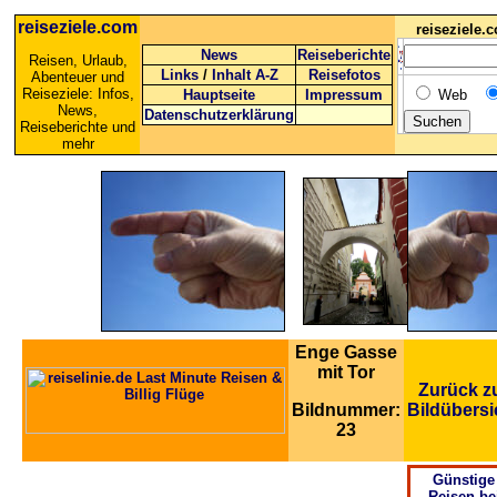
reiseziele.com
reiseziele
News
Reiseberichte
Reisen, Urlaub,
Links
/
Inhalt A-Z
Reisefotos
Abenteuer und
Reiseziele: Infos,
Hauptseite
Impressum
Web
News,
Datenschutzerklärung
Reiseberichte und
mehr
Enge Gasse
mit Tor
Zurück z
Bildnummer:
Bildübersi
23
Günstige
Reisen be