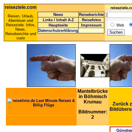
reiseziele.com
reiseziele
News
Reiseberichte
Reisen, Urlaub,
Links
/
Inhalt A-Z
Reisefotos
Abenteuer und
Reiseziele: Infos,
Hauptseite
Impressum
Web
News,
Datenschutzerklärung
Reiseberichte und
mehr
Mantelbrücke
in Böhmisch
Krumau
Zurück z
Bildübers
Bildnummer:
2
Günstig