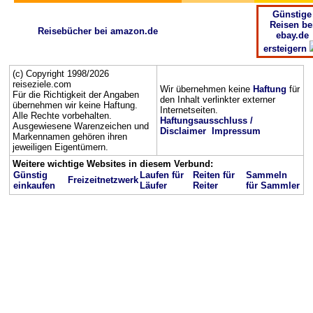
Günstige
Reisen be
Reisebücher bei amazon.de
ebay.de
ersteigern
(c) Copyright 1998/2026
reiseziele.com
Wir übernehmen keine
Haftung
für
Für die Richtigkeit der Angaben
den Inhalt verlinkter externer
übernehmen wir keine Haftung.
Internetseiten.
Alle Rechte vorbehalten.
Haftungsausschluss /
Ausgewiesene Warenzeichen und
Disclaimer
Impressum
Markennamen gehören ihren
jeweiligen Eigentümern.
Weitere wichtige Websites in diesem Verbund:
Günstig
Laufen für
Reiten für
Sammeln
Freizeitnetzwerk
einkaufen
Läufer
Reiter
für Sammler