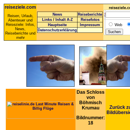
reiseziele.com
reiseziele
News
Reiseberichte
Reisen, Urlaub,
Links
/
Inhalt A-Z
Reisefotos
Abenteuer und
Reiseziele: Infos,
Hauptseite
Impressum
Web
News,
Datenschutzerklärung
Reiseberichte und
mehr
Das Schloss
von
Böhmisch
Zurück z
Krumau
Bildübersi
Bildnummer:
18