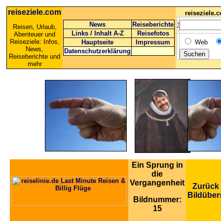
reiseziele.com
reiseziele
News
Reiseberichte
Reisen, Urlaub,
Links
/
Inhalt A-Z
Reisefotos
Abenteuer und
Reiseziele: Infos,
Hauptseite
Impressum
Web
News,
Datenschutzerklärung
Reiseberichte und
mehr
Ein Sprung in
die
Vergangenheit
Zurück 
Bildüber
Bildnummer:
15