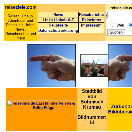
reiseziele.com
reiseziele
News
Reiseberichte
Reisen, Urlaub,
Links
/
Inhalt A-Z
Reisefotos
Abenteuer und
Reiseziele: Infos,
Hauptseite
Impressum
Web
News,
Datenschutzerklärung
Reiseberichte und
mehr
Stadtbild
von
Böhmisch
Zurück z
Krumau
Bildübersi
Bildnummer:
14