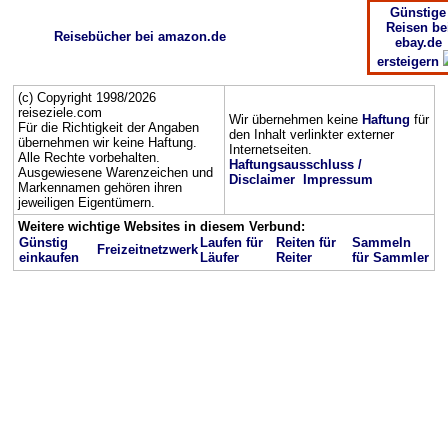
Günstige
Reisen be
Reisebücher bei amazon.de
ebay.de
ersteigern
(c) Copyright 1998/2026
reiseziele.com
Wir übernehmen keine
Haftung
für
Für die Richtigkeit der Angaben
den Inhalt verlinkter externer
übernehmen wir keine Haftung.
Internetseiten.
Alle Rechte vorbehalten.
Haftungsausschluss /
Ausgewiesene Warenzeichen und
Disclaimer
Impressum
Markennamen gehören ihren
jeweiligen Eigentümern.
Weitere wichtige Websites in diesem Verbund:
Günstig
Laufen für
Reiten für
Sammeln
Freizeitnetzwerk
einkaufen
Läufer
Reiter
für Sammler