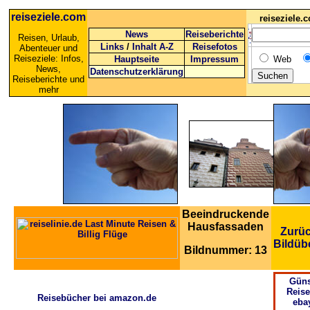
reiseziele.com
reiseziele
News
Reiseberichte
Reisen, Urlaub,
Links
/
Inhalt A-Z
Reisefotos
Abenteuer und
Reiseziele: Infos,
Hauptseite
Impressum
Web
News,
Datenschutzerklärung
Reiseberichte und
mehr
Beeindruckende
Hausfassaden
Zurüc
Bildüb
Bildnummer: 13
Güns
Reise
Reisebücher bei amazon.de
eba