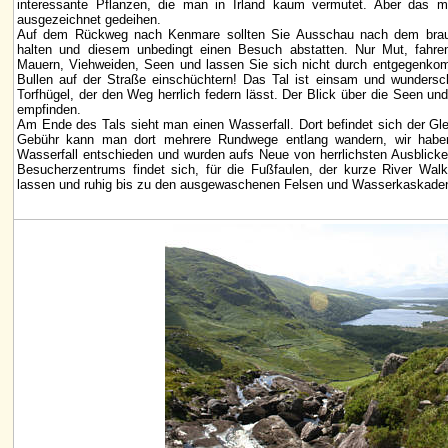
interessante Pflanzen, die man in Irland kaum vermutet. Aber das m
ausgezeichnet gedeihen.
Auf dem Rückweg nach Kenmare sollten Sie Ausschau nach dem braun
halten und diesem unbedingt einen Besuch abstatten. Nur Mut, fahre
Mauern, Viehweiden, Seen und lassen Sie sich nicht durch entgegenk
Bullen auf der Straße einschüchtern! Das Tal ist einsam und wundersch
Torfhügel, der den Weg herrlich federn lässt. Der Blick über die Seen und
empfinden.
Am Ende des Tals sieht man einen Wasserfall. Dort befindet sich der Gl
Gebühr kann man dort mehrere Rundwege entlang wandern, wir haben
Wasserfall entschieden und wurden aufs Neue von herrlichsten Ausblick
Besucherzentrums findet sich, für die Fußfaulen, der kurze River Wal
lassen und ruhig bis zu den ausgewaschenen Felsen und Wasserkaskaden