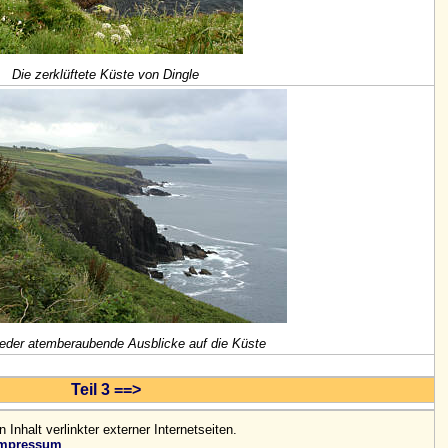
Die zerklüftete Küste von Dingle
eder atemberaubende Ausblicke auf die Küste
Teil 3 ==>
n Inhalt verlinkter externer Internetseiten.
mpressum