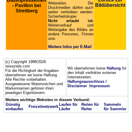
Bildimpressionen
Webseiten. Die
Bildübersicht
- Pavillon bei
Druckmedien dürfen auch
Streitberg
weiter vertrieben werden.
Sicherheitskopie.
Nicht erlaubt ist:
Weiterverkauf und
Weitergabe des Bildes an
andere Personen, Firmen
usw.
Weitere Infos per E-Mail
(c) Copyright 1998/2026
reiseziele.com
Wir übernehmen keine
Haftung
für
Für die Richtigkeit der Angaben
den Inhalt verlinkter externer
übernehmen wir keine Haftung.
Internetseiten.
Alle Rechte vorbehalten.
Haftungsausschluss /
Ausgewiesene Warenzeichen und
Disclaimer
Impressum
Markennamen gehören ihren
jeweiligen Eigentümern.
Weitere wichtige Websites in diesem Verbund:
Günstig
Laufen für
Reiten für
Sammeln
Freizeitnetzwerk
einkaufen
Läufer
Reiter
für Sammler