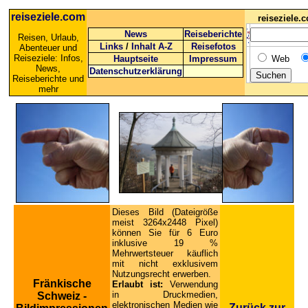
reiseziele.com
reiseziele
News
Reiseberichte
Reisen, Urlaub,
Links
/
Inhalt A-Z
Reisefotos
Abenteuer und
Reiseziele: Infos,
Hauptseite
Impressum
Web
News,
Datenschutzerklärung
Reiseberichte und
mehr
Dieses Bild (Dateigröße
meist 3264x2448 Pixel)
können Sie für 6 Euro
inklusive 19 %
Mehrwertsteuer käuflich
mit nicht exklusivem
Nutzungsrecht erwerben.
Fränkische
Erlaubt ist:
Verwendung
in Druckmedien,
Schweiz -
elektronischen Medien wie
Zurück zur